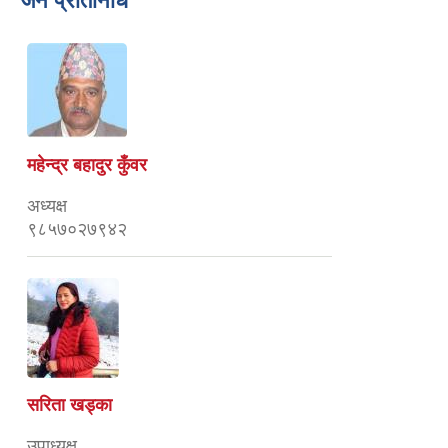
जन प्रतिनिधि
महेन्द्र बहादुर कुँवर
अध्यक्ष
९८५७०२७९४२
सरिता खड्का
उपाध्यक्ष