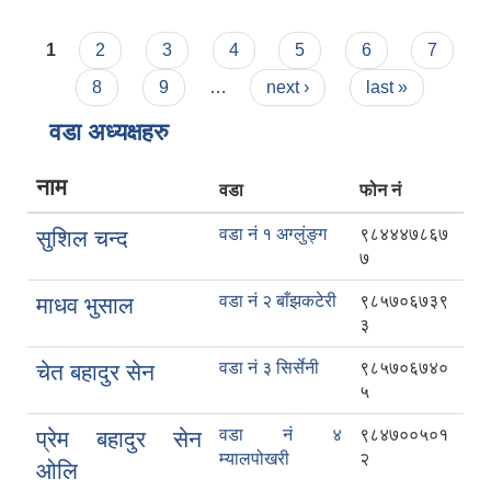
Pages
1
2
3
4
5
6
7
8
9
…
next ›
last »
वडा अध्यक्षहरु
नाम
वडा
फोन नं
वडा नं १ अग्लुंङ्ग
९८४४४७८६७
सुशिल चन्द
७
वडा नं २ बाँझकटेरी
९८५७०६७३९
माधव भुसाल
३
वडा नं ३ सिर्सेनी
९८५७०६७४०
चेत बहादुर सेन
५
वडा नं ४
९८४७००५०१
प्रेम बहादुर सेन
म्यालपोखरी
२
ओलि