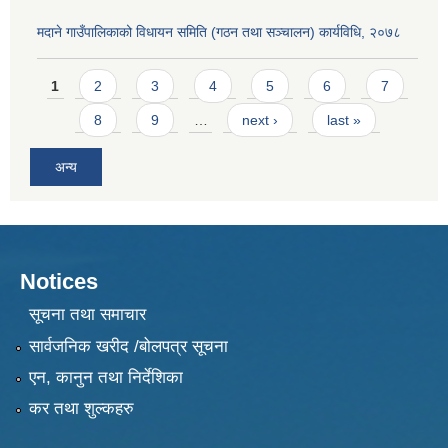
मदाने गाउँपालिकाको विधायन समिति (गठन तथा सञ्चालन) कार्यविधि, २०७८
Pages
1
2
3
4
5
6
7
8
9
…
next ›
last »
अन्य
Notices
सूचना तथा समाचार
सार्वजनिक खरीद /बोलपत्र सूचना
एन, कानुन तथा निर्देशिका
कर तथा शुल्कहरु