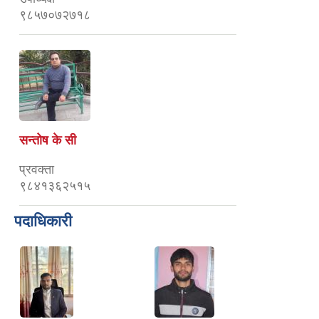
९८५७०७२७१८
सन्तोष के सी
प्रवक्ता
९८४१३६२५१५
पदाधिकारी