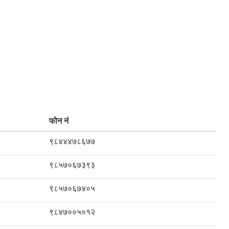
फोन नं
९८४४४७८६७७
९८५७०६७३९३
९८५७०६७४०५
९८४७००५०१२