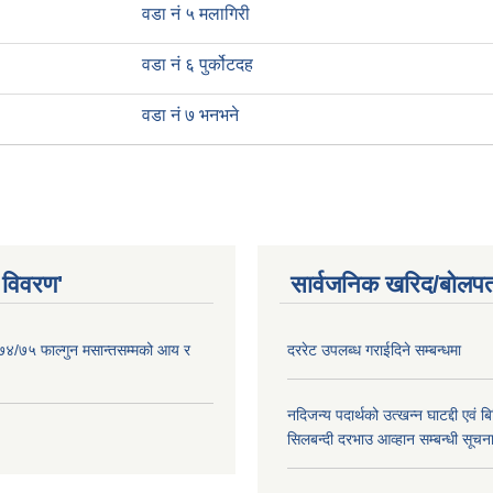
वडा नं ५ मलागिरी
वडा नं ६ पुर्कोटदह
वडा नं ७ भनभने
 विवरण'
सार्वजनिक खरिद/बोलपत
०७४/७५ फाल्गुन मसान्तसम्मको आय र
दररेट उपलब्ध गराईदिने सम्बन्धमा
नदिजन्य पदार्थको उत्खन्न घाटद्दी एवं बि
सिलबन्दी दरभाउ आव्हान सम्बन्धी सूचन