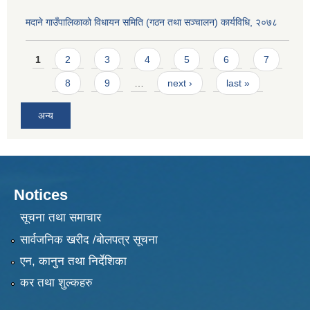
मदाने गाउँपालिकाको विधायन समिति (गठन तथा सञ्चालन) कार्यविधि, २०७८
Pages
1
2
3
4
5
6
7
8
9
…
next ›
last »
अन्य
Notices
सूचना तथा समाचार
सार्वजनिक खरीद /बोलपत्र सूचना
एन, कानुन तथा निर्देशिका
कर तथा शुल्कहरु