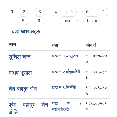
Pages
1
2
3
4
5
6
7
8
9
…
next ›
last »
वडा अध्यक्षहरु
नाम
वडा
फोन नं
वडा नं १ अग्लुंङ्ग
९८४४४७८६७
सुशिल चन्द
७
वडा नं २ बाँझकटेरी
९८५७०६७३९
माधव भुसाल
३
वडा नं ३ सिर्सेनी
९८५७०६७४०
चेत बहादुर सेन
५
वडा नं ४
९८४७००५०१
प्रेम बहादुर सेन
म्यालपोखरी
२
ओलि