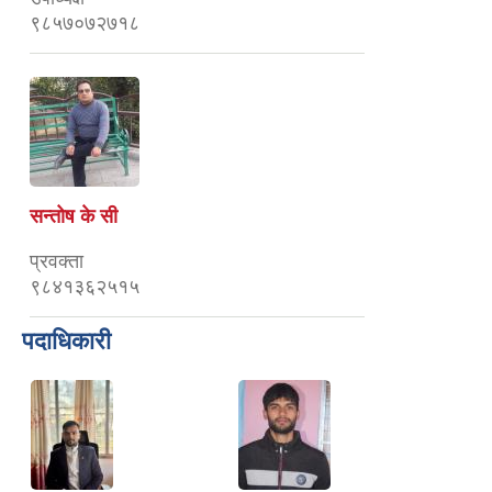
९८५७०७२७१८
सन्तोष के सी
प्रवक्ता
९८४१३६२५१५
पदाधिकारी