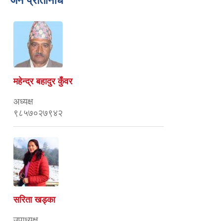
जन प्रतिनिधि
महेन्द्र बहादुर कुँवर
अध्यक्ष
९८५७०२७९४२
सरिता खड्का
उपाध्यक्ष