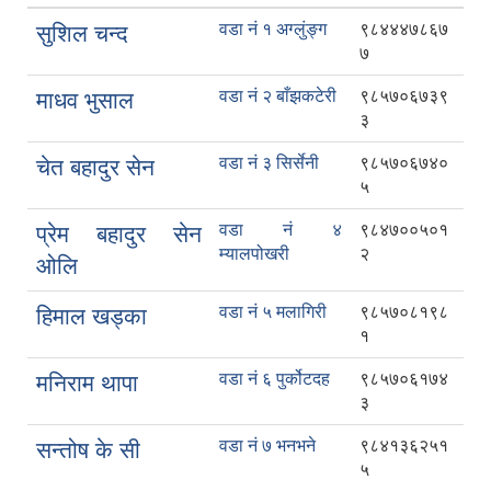
वडा नं १ अग्लुंङ्ग
९८४४४७८६७
सुशिल चन्द
७
वडा नं २ बाँझकटेरी
९८५७०६७३९
माधव भुसाल
३
वडा नं ३ सिर्सेनी
९८५७०६७४०
चेत बहादुर सेन
५
वडा नं ४
९८४७००५०१
प्रेम बहादुर सेन
म्यालपोखरी
२
ओलि
वडा नं ५ मलागिरी
९८५७०८१९८
हिमाल खड्का
१
वडा नं ६ पुर्कोटदह
९८५७०६१७४
मनिराम थापा
३
वडा नं ७ भनभने
९८४१३६२५१
सन्तोष के सी
५