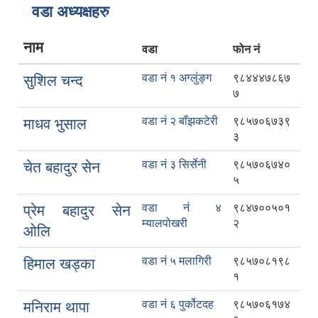
वडा अध्यक्षहरु
नाम
वडा
फोन नं
वडा नं १ अग्लुंङ्ग
९८४४४७८६७
सुशिल चन्द
७
वडा नं २ बाँझकटेरी
९८५७०६७३९
माधव भुसाल
३
वडा नं ३ सिर्सेनी
९८५७०६७४०
चेत बहादुर सेन
५
वडा नं ४
९८४७००५०१
प्रेम बहादुर सेन
म्यालपोखरी
२
ओलि
वडा नं ५ मलागिरी
९८५७०८१९८
हिमाल खड्का
१
वडा नं ६ पुर्कोटदह
९८५७०६१७४
मनिराम थापा