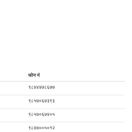
फोन नं
९८४४४७८६७७
९८५७०६७३९३
९८५७०६७४०५
९८४७००५०१२