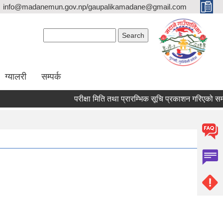
info@madanemun.gov.np/gaupalikamadane@gmail.com
Search form
Search
ग्यालरी
सम्पर्क
परीक्षा मिति तथा प्रारम्भिक सूचि प्रकाशन गरिएको सम्बन्ध