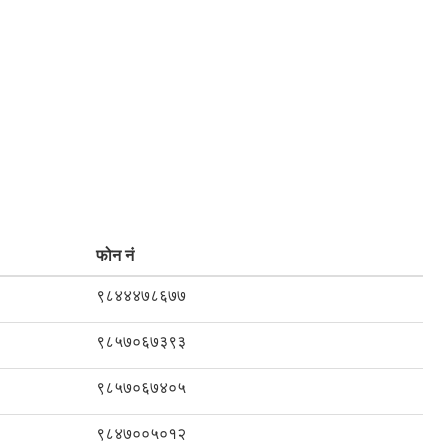
फोन नं
९८४४४७८६७७
९८५७०६७३९३
९८५७०६७४०५
९८४७००५०१२