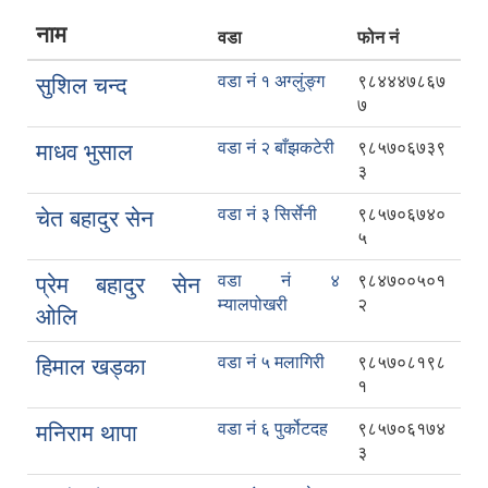
नाम
वडा
फोन नं
वडा नं १ अग्लुंङ्ग
९८४४४७८६७
सुशिल चन्द
७
वडा नं २ बाँझकटेरी
९८५७०६७३९
माधव भुसाल
३
वडा नं ३ सिर्सेनी
९८५७०६७४०
चेत बहादुर सेन
५
वडा नं ४
९८४७००५०१
प्रेम बहादुर सेन
म्यालपोखरी
२
ओलि
वडा नं ५ मलागिरी
९८५७०८१९८
हिमाल खड्का
१
वडा नं ६ पुर्कोटदह
९८५७०६१७४
मनिराम थापा
३