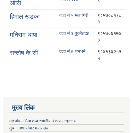
ओलि
वडा नं ५ मलागिरी
९८५७०८१९८
हिमाल खड्का
१
वडा नं ६ पुर्कोटदह
९८५७०६१७४
मनिराम थापा
३
वडा नं ७ भनभने
९८४१३६२५१
सन्तोष के सी
५
मुख्य लिंक
सङ्घीय मामिला तथा स्थानीय विकास मन्त्रालय
सुचना तथा संचार मन्त्रालय