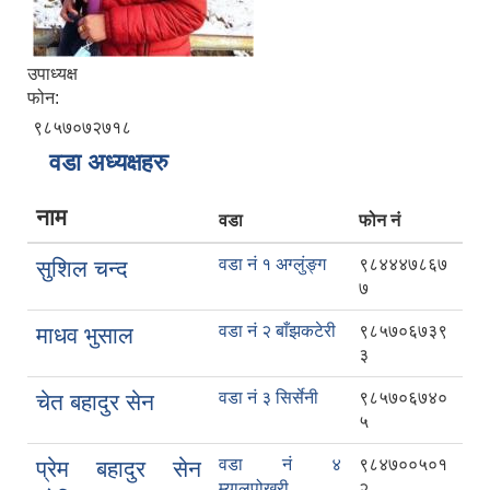
उपाध्यक्ष
फोन:
९८५७०७२७१८
वडा अध्यक्षहरु
नाम
वडा
फोन नं
वडा नं १ अग्लुंङ्ग
९८४४४७८६७
सुशिल चन्द
७
वडा नं २ बाँझकटेरी
९८५७०६७३९
माधव भुसाल
३
वडा नं ३ सिर्सेनी
९८५७०६७४०
चेत बहादुर सेन
५
वडा नं ४
९८४७००५०१
प्रेम बहादुर सेन
म्यालपोखरी
२