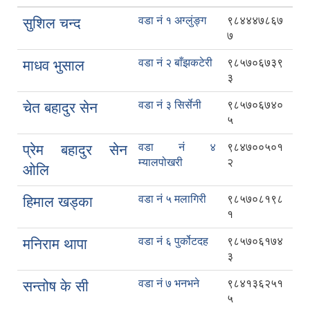
वडा नं १ अग्लुंङ्ग
९८४४४७८६७
सुशिल चन्द
७
वडा नं २ बाँझकटेरी
९८५७०६७३९
माधव भुसाल
३
वडा नं ३ सिर्सेनी
९८५७०६७४०
चेत बहादुर सेन
५
वडा नं ४
९८४७००५०१
प्रेम बहादुर सेन
म्यालपोखरी
२
ओलि
वडा नं ५ मलागिरी
९८५७०८१९८
हिमाल खड्का
१
वडा नं ६ पुर्कोटदह
९८५७०६१७४
मनिराम थापा
३
वडा नं ७ भनभने
९८४१३६२५१
सन्तोष के सी
५