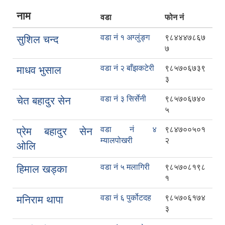
नाम
वडा
फोन नं
वडा नं १ अग्लुंङ्ग
९८४४४७८६७
सुशिल चन्द
७
वडा नं २ बाँझकटेरी
९८५७०६७३९
माधव भुसाल
३
वडा नं ३ सिर्सेनी
९८५७०६७४०
चेत बहादुर सेन
५
वडा नं ४
९८४७००५०१
प्रेम बहादुर सेन
म्यालपोखरी
२
ओलि
वडा नं ५ मलागिरी
९८५७०८१९८
हिमाल खड्का
१
वडा नं ६ पुर्कोटदह
९८५७०६१७४
मनिराम थापा
३