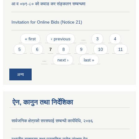
आ व ०७९-८० काे कवाड कर संङ्कलन सम्बन्धमा
Invitation for Online Bids (Notice 21)
Pages
« first
‹ previous
…
3
4
5
6
7
8
9
10
11
…
next ›
last »
अन्य
ऐन, कानुन तथा निर्देशिका
सार्वजनिक क्षेत्रको सरसफाई सम्बन्धी कार्यविधि, २०७६
स्थानीय वातावरण तथा प्राकृतिक स्रोत संरक्षण ऐन