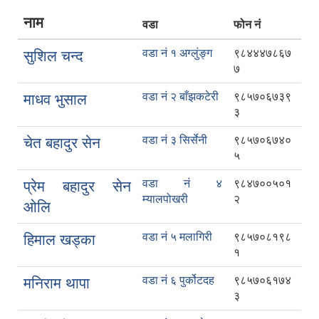
नाम
वडा
फोन नं
वडा नं १ अग्लुंङ्ग
९८४४४७८६७
सुशिल चन्द
७
वडा नं २ बाँझकटेरी
९८५७०६७३९
माधव भुसाल
३
वडा नं ३ सिर्सेनी
९८५७०६७४०
चेत बहादुर सेन
५
वडा नं ४
९८४७००५०१
प्रेम बहादुर सेन
म्यालपोखरी
२
ओलि
वडा नं ५ मलागिरी
९८५७०८१९८
हिमाल खड्का
१
वडा नं ६ पुर्कोटदह
९८५७०६१७४
मनिराम थापा
३