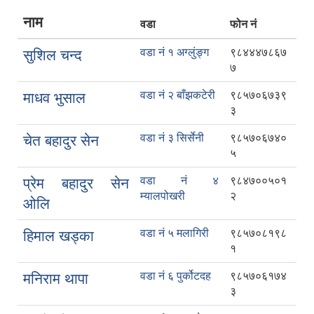
नाम
वडा
फोन नं
वडा नं १ अग्लुंङ्ग
९८४४४७८६७
सुशिल चन्द
७
वडा नं २ बाँझकटेरी
९८५७०६७३९
माधव भुसाल
३
वडा नं ३ सिर्सेनी
९८५७०६७४०
चेत बहादुर सेन
५
वडा नं ४
९८४७००५०१
प्रेम बहादुर सेन
म्यालपोखरी
२
ओलि
वडा नं ५ मलागिरी
९८५७०८१९८
हिमाल खड्का
१
वडा नं ६ पुर्कोटदह
९८५७०६१७४
मनिराम थापा
३