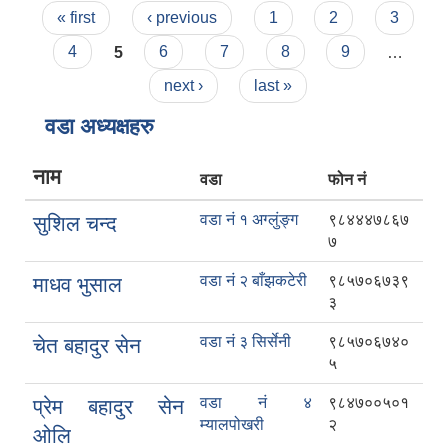
Pages
« first
‹ previous
1
2
3
4
5
6
7
8
9
…
next ›
last »
वडा अध्यक्षहरु
नाम
वडा
फोन नं
वडा नं १ अग्लुंङ्ग
९८४४४७८६७
सुशिल चन्द
७
वडा नं २ बाँझकटेरी
९८५७०६७३९
माधव भुसाल
३
वडा नं ३ सिर्सेनी
९८५७०६७४०
चेत बहादुर सेन
५
वडा नं ४
९८४७००५०१
प्रेम बहादुर सेन
म्यालपोखरी
२
ओलि