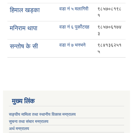
वडा नं ५ मलागिरी
९८५७०८१९८
हिमाल खड्का
१
वडा नं ६ पुर्कोटदह
९८५७०६१७४
मनिराम थापा
३
वडा नं ७ भनभने
९८४१३६२५१
सन्तोष के सी
५
मुख्य लिंक
सङ्घीय मामिला तथा स्थानीय विकास मन्त्रालय
सुचना तथा संचार मन्त्रालय
अर्थ मन्त्रालय