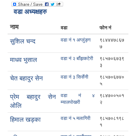
वडा अध्यक्षहरु
नाम
वडा
फोन नं
वडा नं १ अग्लुंङ्ग
९८४४४७८६७
सुशिल चन्द
७
वडा नं २ बाँझकटेरी
९८५७०६७३९
माधव भुसाल
३
वडा नं ३ सिर्सेनी
९८५७०६७४०
चेत बहादुर सेन
५
वडा नं ४
९८४७००५०१
प्रेम बहादुर सेन
म्यालपोखरी
२
ओलि
वडा नं ५ मलागिरी
९८५७०८१९८
हिमाल खड्का
१