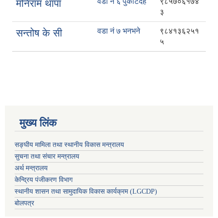
वडा नं ६ पुर्कोटदह
९८५७०६१७४
मनिराम थापा
३
वडा नं ७ भनभने
९८४१३६२५१
सन्तोष के सी
५
मुख्य लिंक
सङ्घीय मामिला तथा स्थानीय विकास मन्त्रालय
सुचना तथा संचार मन्त्रालय
अर्थ मन्त्रालय
केन्द्रिय पंजीकरण विभाग
स्थानीय शासन तथा सामुदायिक विकास कार्यक्रम (LGCDP)
बोलपत्र