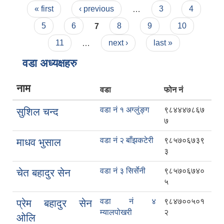
Pages
« first
‹ previous
…
3
4
5
6
7
8
9
10
11
…
next ›
last »
वडा अध्यक्षहरु
नाम
वडा
फोन नं
वडा नं १ अग्लुंङ्ग
९८४४४७८६७
सुशिल चन्द
७
वडा नं २ बाँझकटेरी
९८५७०६७३९
माधव भुसाल
३
वडा नं ३ सिर्सेनी
९८५७०६७४०
चेत बहादुर सेन
५
वडा नं ४
९८४७००५०१
प्रेम बहादुर सेन
म्यालपोखरी
२
ओलि