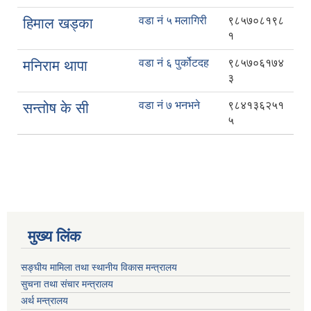
वडा नं ५ मलागिरी
९८५७०८१९८
हिमाल खड्का
१
वडा नं ६ पुर्कोटदह
९८५७०६१७४
मनिराम थापा
३
वडा नं ७ भनभने
९८४१३६२५१
सन्तोष के सी
५
मुख्य लिंक
सङ्घीय मामिला तथा स्थानीय विकास मन्त्रालय
सुचना तथा संचार मन्त्रालय
अर्थ मन्त्रालय