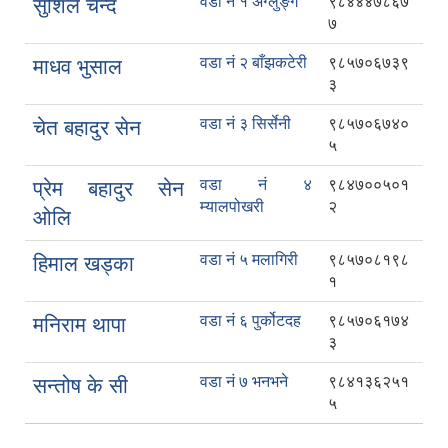
वडा नं १ अग्लुंङ्ग
९८४४४७८६७
सुशिल चन्द
७
वडा नं २ बाँझकटेरी
९८५७०६७३९
माधव भुसाल
३
वडा नं ३ सिर्सेनी
९८५७०६७४०
चेत बहादुर सेन
५
वडा नं ४
९८४७००५०१
प्रेम बहादुर सेन
म्यालपोखरी
२
ओलि
वडा नं ५ मलागिरी
९८५७०८१९८
हिमाल खड्का
१
वडा नं ६ पुर्कोटदह
९८५७०६१७४
मनिराम थापा
३
वडा नं ७ भनभने
९८४१३६२५१
सन्तोष के सी
५