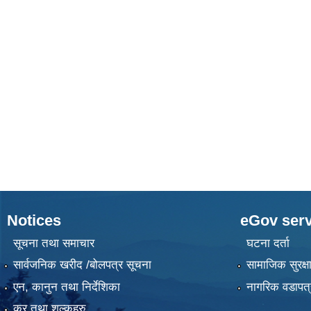
Notices
eGov serv
सूचना तथा समाचार
घटना दर्ता
सार्वजनिक खरीद /बोलपत्र सूचना
सामाजिक सुरक्ष
एन, कानुन तथा निर्देशिका
नागरिक वडापत्
कर तथा शुल्कहरु