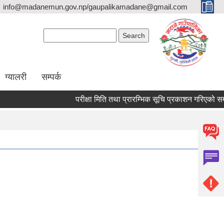
info@madanemun.gov.np/gaupalikamadane@gmail.com
Search form
Search
ग्यालरी
सम्पर्क
परीक्षा मिति तथा प्रारम्भिक सूचि प्रकाशन गरिएको सम्बन्ध