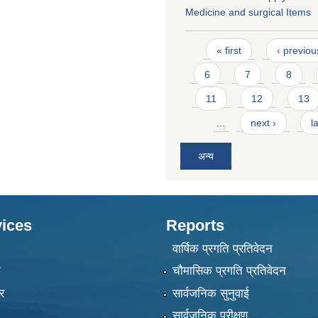
Medicine and surgical Items
Pages
« first
‹ previou
6
7
8
11
12
13
…
next ›
l
अन्य
ices
Reports
वार्षिक प्रगति प्रतिवेदन
ा
चौमासिक प्रगति प्रतिवेदन
र
सार्वजनिक सुनुवाई
सार्वजनिक परीक्षण