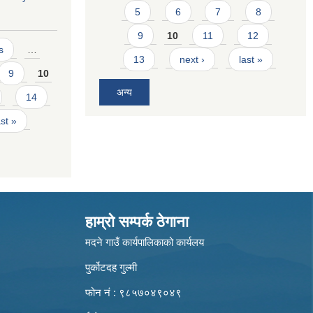
5
6
7
8
9
10
11
12
s
…
13
next ›
last »
9
10
अन्य
14
ast »
हाम्रो सम्पर्क ठेगाना
मदने गाउँ कार्यपालिकाको कार्यलय
पुर्कोटदह गुल्मी
फोन नं : ९८५७०४९०४९