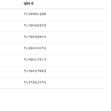
फोन नं
९८४४४७८६७७
९८५७०६७३९३
९८५७०६७४०५
९८४७००५०१२
९८५७०८१९८१
९८५७०६१७४३
९८४१३६२५१५