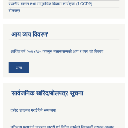
स्थानीय शासन तथा सामुदायिक विकास कार्यक्रम (LGCDP)
बोलपत्र
आय व्यय विवरण'
आर्थिक वर्ष २०७४/७५ फाल्गुन मसान्तसम्मको आय र व्यय को विवरण
अन्य
सार्वजनिक खरिद/बोलपत्र सूचना
दररेट उपलब्ध गराईदिने सम्बन्धमा
नदिजन्य पदार्थको उत्खन्न घाटद्दी एवं बिक्रि कार्यको सिलबन्दी दरभाउ आव्हान