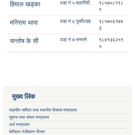
वडा नं ५ मलागिरी
९८५७०८१९८
हिमाल खड्का
१
वडा नं ६ पुर्कोटदह
९८५७०६१७४
मनिराम थापा
३
वडा नं ७ भनभने
९८४१३६२५१
सन्तोष के सी
५
मुख्य लिंक
सङ्घीय मामिला तथा स्थानीय विकास मन्त्रालय
सुचना तथा संचार मन्त्रालय
अर्थ मन्त्रालय
केन्द्रिय पंजीकरण विभाग