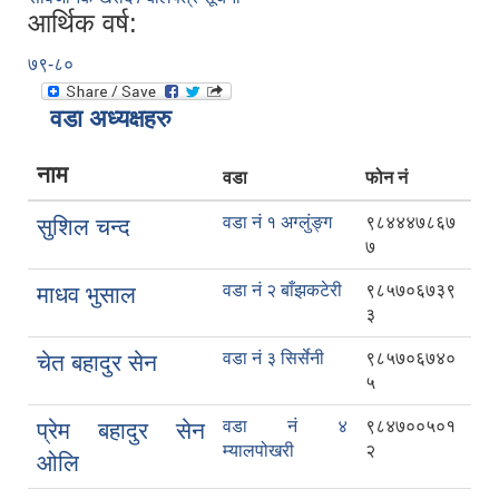
आर्थिक वर्ष:
७९-८०
वडा अध्यक्षहरु
नाम
वडा
फोन नं
वडा नं १ अग्लुंङ्ग
९८४४४७८६७
सुशिल चन्द
७
वडा नं २ बाँझकटेरी
९८५७०६७३९
माधव भुसाल
३
वडा नं ३ सिर्सेनी
९८५७०६७४०
चेत बहादुर सेन
५
वडा नं ४
९८४७००५०१
प्रेम बहादुर सेन
म्यालपोखरी
२
ओलि