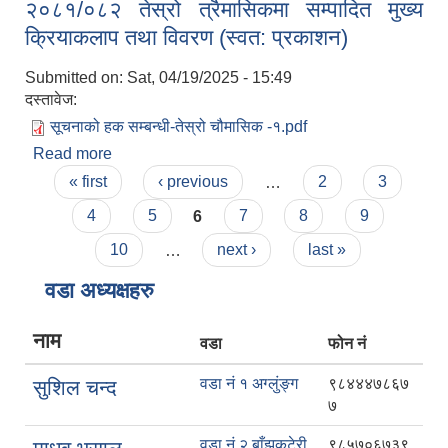
२०८१/०८२ तेस्रो त्रैमासिकमा सम्पादित मुख्य
बैठक निर्णय
क्रियाकलाप तथा विवरण (स्वत: प्रकाशन)
Submitted on:
Sat, 04/19/2025 - 15:49
दस्तावेज:
सूचनाको हक सम्बन्धी-तेस्रो चौमासिक -१.pdf
Read more
about २०८१/०८२ तेस्रो त्रैमासिकमा सम्पादित मुख्य
Pages
क्रियाकलाप तथा विवरण (स्वत: प्रकाशन)
« first
‹ previous
…
2
3
4
5
6
7
8
9
10
…
next ›
last »
वडा अध्यक्षहरु
नाम
वडा
फोन नं
वडा नं १ अग्लुंङ्ग
९८४४४७८६७
सुशिल चन्द
७
वडा नं २ बाँझकटेरी
९८५७०६७३९