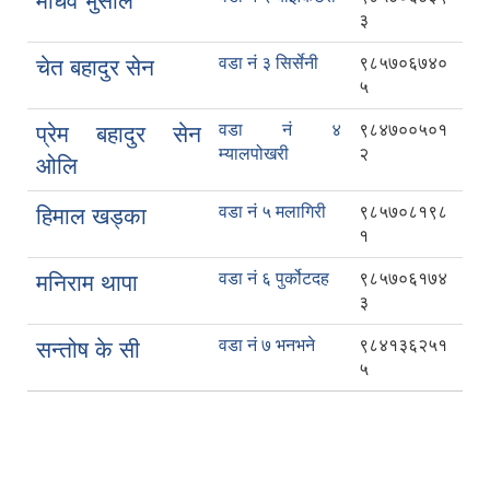
माधव भुसाल
३
वडा नं ३ सिर्सेनी
९८५७०६७४०
चेत बहादुर सेन
५
वडा नं ४
९८४७००५०१
प्रेम बहादुर सेन
म्यालपोखरी
२
ओलि
वडा नं ५ मलागिरी
९८५७०८१९८
हिमाल खड्का
१
वडा नं ६ पुर्कोटदह
९८५७०६१७४
मनिराम थापा
३
वडा नं ७ भनभने
९८४१३६२५१
सन्तोष के सी
५