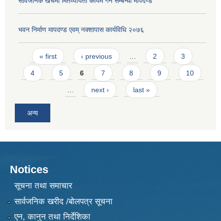
सार्वजनिक खर्चमा मितव्ययिता कायम गर्ने सम्बन्धी मापदण्ड
भवन निर्माण मापदण्ड एवम् नक्शापास कार्यविधि २०७६
Pages
« first
‹ previous
…
2
3
4
5
6
7
8
9
10
…
next ›
last »
अन्य
Notices
सूचना तथा समाचार
सार्वजनिक खरीद /बोलपत्र सूचना
एन, कानुन तथा निर्देशिका