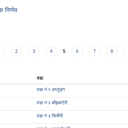
 निर्णय
ैठक निर्णय
1
2
3
4
5
6
7
8
वडा
वडा नं १ अग्लुंङ्ग
वडा नं २ बाँझकटेरी
वडा नं ३ सिर्सेनी