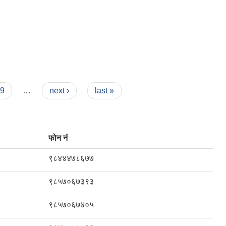
9
…
next ›
last »
फोन नं
९८४४४७८६७७
९८५७०६७३९३
९८५७०६७४०५