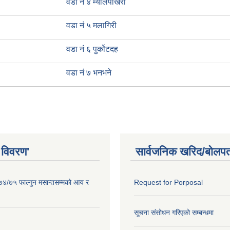
वडा नं ४ म्यालपोखरी
वडा नं ५ मलागिरी
वडा नं ६ पुर्कोटदह
वडा नं ७ भनभने
 विवरण'
सार्वजनिक खरिद/बोलपत
०७४/७५ फाल्गुन मसान्तसम्मको आय र
Request for Porposal
सूचना संसोधन गरिएको सम्बन्धमा