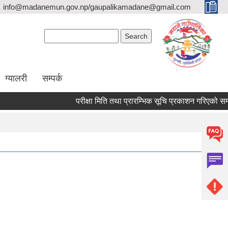
info@madanemun.gov.np/gaupalikamadane@gmail.com
Search form
Search
ग्यालरी
सम्पर्क
परीक्षा मिति तथा प्रारम्भिक सूचि प्रकाशन गरिएको सम्बन्धी