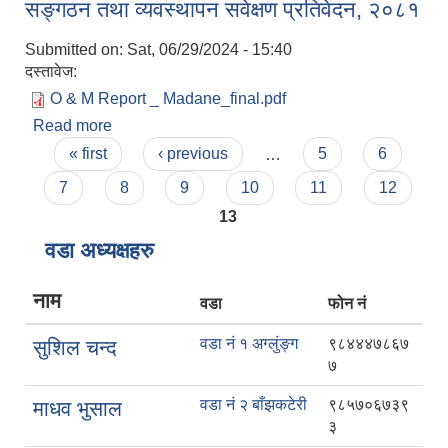
सङ्गठन तथा व्यवस्थापन सवेक्षण प्रतिवेदन, २०८१
बैठक निर्णय
Submitted on:
Sat, 06/29/2024 - 15:40
दस्तावेज:
O & M Report _ Madane_final.pdf
Read more
about सङ्गठन तथा व्यवस्थापन सवेक्षण प्रतिवेदन, २०८१
Pages
« first
‹ previous
…
5
6
7
8
9
10
11
12
13
वडा अध्यक्षहरु
नाम
वडा
फोन नं
वडा नं १ अग्लुंङ्ग
९८४४४७८६७
सुशिल चन्द
७
वडा नं २ बाँझकटेरी
९८५७०६७३९
माधव भुसाल
३