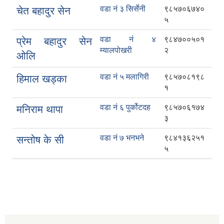
वडा नं ३ सिर्सेनी
९८५७०६७४०
चेत बहादुर सेन
५
वडा नं ४
९८४७००५०१
प्रेम बहादुर सेन
म्यालपोखरी
२
ओलि
वडा नं ५ मलागिरी
९८५७०८१९८
हिमाल खड्का
१
वडा नं ६ पुर्कोटदह
९८५७०६१७४
मनिराम थापा
३
वडा नं ७ भनभने
९८४१३६२५१
सन्तोष के सी
५