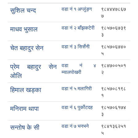
वडा नं १ अग्लुंङ्ग
९८४४४७८६७
सुशिल चन्द
७
वडा नं २ बाँझकटेरी
९८५७०६७३९
माधव भुसाल
३
वडा नं ३ सिर्सेनी
९८५७०६७४०
चेत बहादुर सेन
५
वडा नं ४
९८४७००५०१
प्रेम बहादुर सेन
म्यालपोखरी
२
ओलि
वडा नं ५ मलागिरी
९८५७०८१९८
हिमाल खड्का
१
वडा नं ६ पुर्कोटदह
९८५७०६१७४
मनिराम थापा
३
वडा नं ७ भनभने
९८४१३६२५१
सन्तोष के सी
५