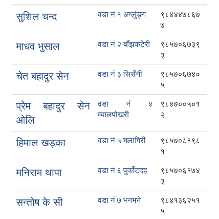
वडा नं १ अग्लुंङ्ग
९८४४४७८६७
सुशिल चन्द
७
वडा नं २ बाँझकटेरी
९८५७०६७३९
माधव भुसाल
३
वडा नं ३ सिर्सेनी
९८५७०६७४०
चेत बहादुर सेन
५
वडा नं ४
९८४७००५०१
प्रेम बहादुर सेन
म्यालपोखरी
२
ओलि
वडा नं ५ मलागिरी
९८५७०८१९८
हिमाल खड्का
१
वडा नं ६ पुर्कोटदह
९८५७०६१७४
मनिराम थापा
३
वडा नं ७ भनभने
९८४१३६२५१
सन्तोष के सी
५