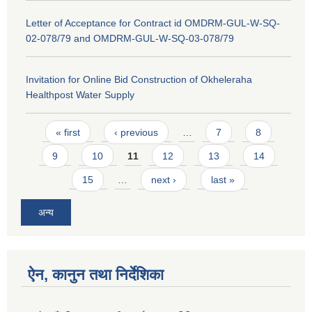
Letter of Acceptance for Contract id OMDRM-GUL-W-SQ-
02-078/79 and OMDRM-GUL-W-SQ-03-078/79
Invitation for Online Bid Construction of Okheleraha
Healthpost Water Supply
Pages
« first
‹ previous
…
7
8
9
10
11
12
13
14
15
…
next ›
last »
अन्य
ऐन, कानुन तथा निर्देशिका