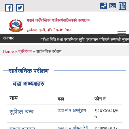
Skip to main content
मदाने गाउँपालिका गाउँकार्यपालिकाको कार्यालय
पुर्कोटदह, गुल्मी, लुम्बिनी प्रदेश,नेपाल
समाचार
परीक्षा मिति तथा प्रारम्भिक सूचि प्रकाशन गरिएको सम्बन्धी सूचना
You are here
Home
»
प्रतिवेदन
» सार्वजनिक परीक्षण
सार्वजनिक परीक्षण
वडा अध्यक्षहरु
नाम
वडा
फोन नं
वडा नं १ अग्लुंङ्ग
९८४४४७८६७
सुशिल चन्द
७
वडा नं २ बाँझकटेरी
९८५७०६७३९