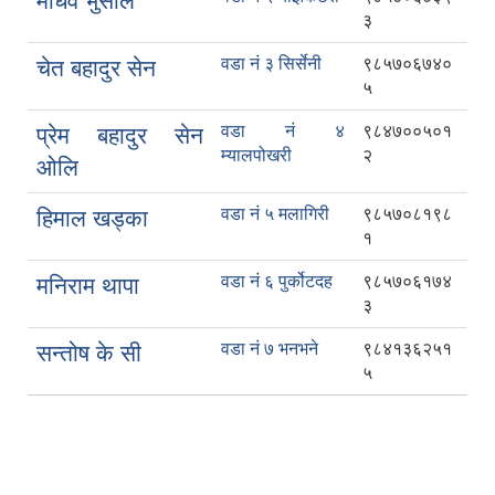
माधव भुसाल
३
वडा नं ३ सिर्सेनी
९८५७०६७४०
चेत बहादुर सेन
५
वडा नं ४
९८४७००५०१
प्रेम बहादुर सेन
म्यालपोखरी
२
ओलि
वडा नं ५ मलागिरी
९८५७०८१९८
हिमाल खड्का
१
वडा नं ६ पुर्कोटदह
९८५७०६१७४
मनिराम थापा
३
वडा नं ७ भनभने
९८४१३६२५१
सन्तोष के सी
५