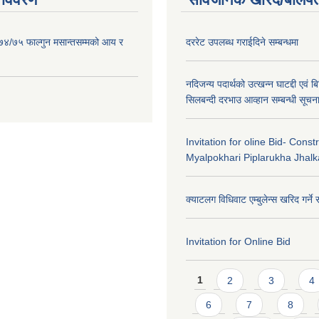
०७४/७५ फाल्गुन मसान्तसम्मको आय र
दररेट उपलब्ध गराईदिने सम्बन्धमा
नदिजन्य पदार्थको उत्खन्न घाटद्दी एवं बि
सिलबन्दी दरभाउ आव्हान सम्बन्धी सूचन
Invitation for oline Bid- Const
Myalpokhari Piplarukha Jhal
क्याटलग विधिवाट एम्बुलेन्स खरिद गर्ने 
Invitation for Online Bid
Pages
1
2
3
4
6
7
8