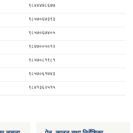
९८४४४७८६७७
९८५७०६७३९३
९८५७०६७४०५
९८४७००५०१२
९८५७०८१९८१
९८५७०६१७४३
९८४१३६२५१५
्र सूचना
ऐन, कानुन तथा निर्देशिका