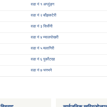
वडा नं १ अग्लुंङ्ग
वडा नं २ बाँझकटेरी
वडा नं ३ सिर्सेनी
वडा नं ४ म्यालपोखरी
वडा नं ५ मलागिरी
वडा नं ६ पुर्कोटदह
वडा नं ७ भनभने
 विवरण'
सार्वजनिक खरिद/बोलपत