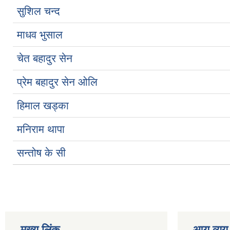
सुशिल चन्द
माधव भुसाल
चेत बहादुर सेन
प्रेम बहादुर सेन ओलि
हिमाल खड्का
मनिराम थापा
सन्तोष के सी
मुख्य लिंक
आय व्यय