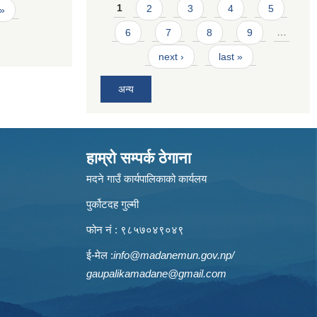
Pages
1
2
3
4
5
 »
6
7
8
9
…
next ›
last »
अन्य
हाम्रो सम्पर्क ठेगाना
मदने गाउँ कार्यपालिकाको कार्यलय
पुर्कोटदह गुल्मी
फोन नं : ९८५७०४९०४९
ई-मेल :
info@madanemun.gov.np
/
gaupalikamadane@gmail.com