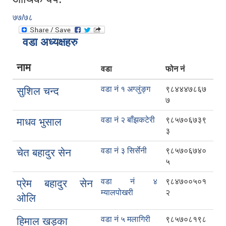
७७/७८
वडा अध्यक्षहरु
नाम
वडा
फोन नं
वडा नं १ अग्लुंङ्ग
९८४४४७८६७
सुशिल चन्द
७
वडा नं २ बाँझकटेरी
९८५७०६७३९
माधव भुसाल
३
वडा नं ३ सिर्सेनी
९८५७०६७४०
चेत बहादुर सेन
५
वडा नं ४
९८४७००५०१
प्रेम बहादुर सेन
म्यालपोखरी
२
ओलि
वडा नं ५ मलागिरी
९८५७०८१९८
हिमाल खड्का