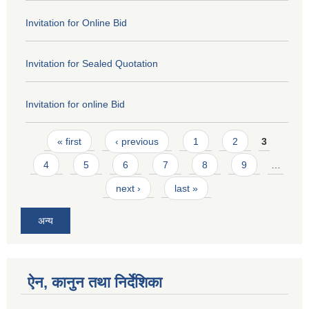
Invitation for Online Bid
Invitation for Sealed Quotation
Invitation for online Bid
Pages
« first
‹ previous
1
2
3
4
5
6
7
8
9
…
next ›
last »
अन्य
ऐन, कानुन तथा निर्देशिका