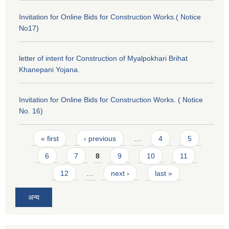
Invitation for Online Bids for Construction Works.( Notice
No17)
letter of intent for Construction of Myalpokhari Brihat
Khanepani Yojana.
Invitation for Online Bids for Construction Works. ( Notice
No. 16)
Pages
« first
‹ previous
…
4
5
6
7
8
9
10
11
12
…
next ›
last »
अन्य