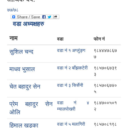
७७/७८
वडा अध्यक्षहरु
नाम
वडा
फोन नं
वडा नं १ अग्लुंङ्ग
९८४४४७८६७
सुशिल चन्द
७
वडा नं २ बाँझकटेरी
९८५७०६७३९
माधव भुसाल
३
वडा नं ३ सिर्सेनी
९८५७०६७४०
चेत बहादुर सेन
५
वडा नं ४
९८४७००५०१
प्रेम बहादुर सेन
म्यालपोखरी
२
ओलि
वडा नं ५ मलागिरी
९८५७०८१९८
हिमाल खड्का