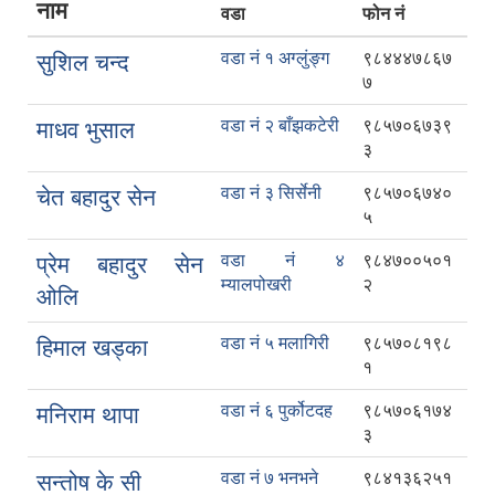
नाम
वडा
फोन नं
वडा नं १ अग्लुंङ्ग
९८४४४७८६७
सुशिल चन्द
७
वडा नं २ बाँझकटेरी
९८५७०६७३९
माधव भुसाल
३
वडा नं ३ सिर्सेनी
९८५७०६७४०
चेत बहादुर सेन
५
वडा नं ४
९८४७००५०१
प्रेम बहादुर सेन
म्यालपोखरी
२
ओलि
वडा नं ५ मलागिरी
९८५७०८१९८
हिमाल खड्का
१
वडा नं ६ पुर्कोटदह
९८५७०६१७४
मनिराम थापा
३
वडा नं ७ भनभने
९८४१३६२५१
सन्तोष के सी