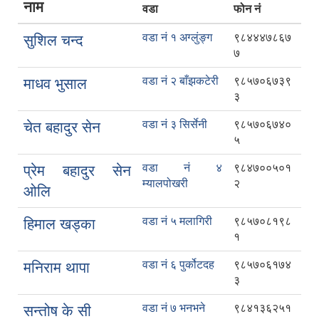
नाम
वडा
फोन नं
वडा नं १ अग्लुंङ्ग
९८४४४७८६७
सुशिल चन्द
७
वडा नं २ बाँझकटेरी
९८५७०६७३९
माधव भुसाल
३
वडा नं ३ सिर्सेनी
९८५७०६७४०
चेत बहादुर सेन
५
वडा नं ४
९८४७००५०१
प्रेम बहादुर सेन
म्यालपोखरी
२
ओलि
वडा नं ५ मलागिरी
९८५७०८१९८
हिमाल खड्का
१
वडा नं ६ पुर्कोटदह
९८५७०६१७४
मनिराम थापा
३
वडा नं ७ भनभने
९८४१३६२५१
सन्तोष के सी