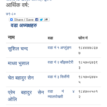
आर्थिक वर्ष:
७९-८०
वडा अध्यक्षहरु
नाम
वडा
फोन नं
वडा नं १ अग्लुंङ्ग
९८४४४७८६७
सुशिल चन्द
७
वडा नं २ बाँझकटेरी
९८५७०६७३९
माधव भुसाल
३
वडा नं ३ सिर्सेनी
९८५७०६७४०
चेत बहादुर सेन
५
वडा नं ४
९८४७००५०१
प्रेम बहादुर सेन
म्यालपोखरी
२
ओलि