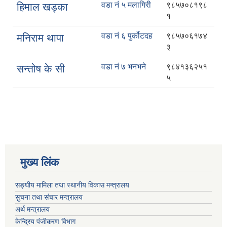
वडा नं ५ मलागिरी
९८५७०८१९८
हिमाल खड्का
१
वडा नं ६ पुर्कोटदह
९८५७०६१७४
मनिराम थापा
३
वडा नं ७ भनभने
९८४१३६२५१
सन्तोष के सी
५
मुख्य लिंक
सङ्घीय मामिला तथा स्थानीय विकास मन्त्रालय
सुचना तथा संचार मन्त्रालय
अर्थ मन्त्रालय
केन्द्रिय पंजीकरण विभाग