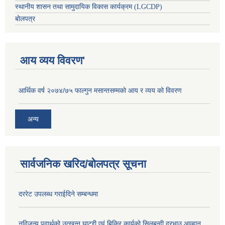
स्थानीय शासन तथा सामुदायिक विकास कार्यक्रम (LGCDP)
बोलपत्र
आय व्यय विवरण'
आर्थिक वर्ष २०७४/७५ फाल्गुन मसान्तसम्मको आय र व्यय को विवरण
अन्य
सार्वजनिक खरिद/बोलपत्र सूचना
दररेट उपलब्ध गराईदिने सम्बन्धमा
नदिजन्य पदार्थको उत्खन्न घाटद्दी एवं बिक्रि कार्यको सिलबन्दी दरभाउ आव्हान