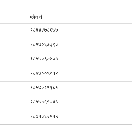
फोन नं
९८४४४७८६७७
९८५७०६७३९३
९८५७०६७४०५
९८४७००५०१२
९८५७०८१९८१
९८५७०६१७४३
९८४१३६२५१५