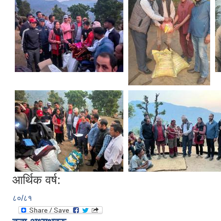
आर्थिक वर्ष:
८०/८१