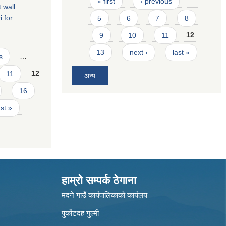
« first
‹ previous
…
t wall
 for
5
6
7
8
9
10
11
12
13
next ›
last »
s
…
11
12
अन्य
16
ast »
हाम्रो सम्पर्क ठेगाना
मदने गाउँ कार्यपालिकाको कार्यलय
पुर्कोटदह गुल्मी