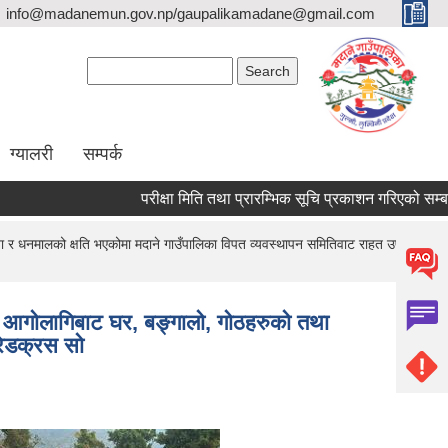
info@madanemun.gov.np/gaupalikamadane@gmail.com
Search form
Search
ग्यालरी
सम्पर्क
परीक्षा मिति तथा प्रारम्भिक सूचि प्रकाशन गरिएको सम्बन्धी स
ा र धनमालको क्षति भएकोमा मदाने गाउँपालिका विपत व्यवस्थापन समितिवाट राहत उपल्बध
को आगोलागिबाट घर, बङ्गालो, गोठहरुको तथा
रेडक्रस सो