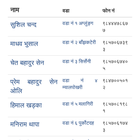
नाम
वडा
फोन नं
वडा नं १ अग्लुंङ्ग
९८४४४७८६७
सुशिल चन्द
७
वडा नं २ बाँझकटेरी
९८५७०६७३९
माधव भुसाल
३
वडा नं ३ सिर्सेनी
९८५७०६७४०
चेत बहादुर सेन
५
वडा नं ४
९८४७००५०१
प्रेम बहादुर सेन
म्यालपोखरी
२
ओलि
वडा नं ५ मलागिरी
९८५७०८१९८
हिमाल खड्का
१
वडा नं ६ पुर्कोटदह
९८५७०६१७४
मनिराम थापा
३