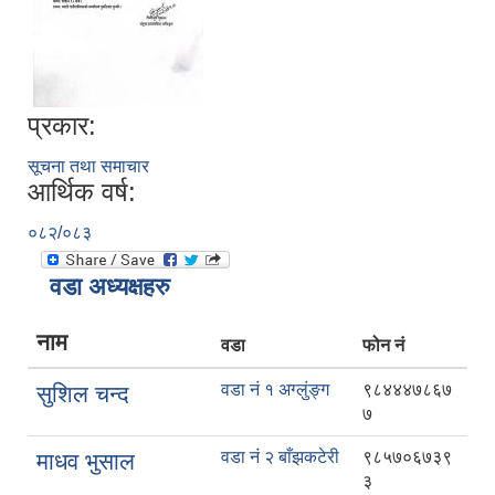
प्रकार:
सूचना तथा समाचार
आर्थिक वर्ष:
०८२/०८३
वडा अध्यक्षहरु
नाम
वडा
फोन नं
वडा नं १ अग्लुंङ्ग
९८४४४७८६७
सुशिल चन्द
७
वडा नं २ बाँझकटेरी
९८५७०६७३९
माधव भुसाल
३