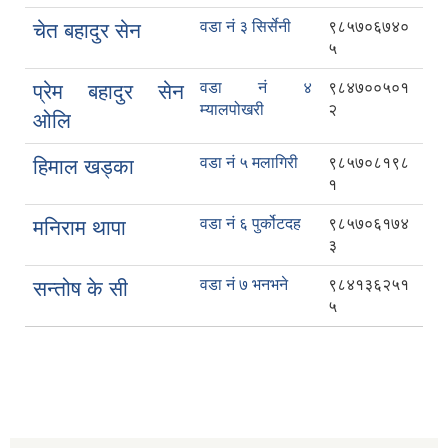
वडा नं ३ सिर्सेनी
९८५७०६७४०
चेत बहादुर सेन
५
वडा नं ४
९८४७००५०१
प्रेम बहादुर सेन
म्यालपोखरी
२
ओलि
वडा नं ५ मलागिरी
९८५७०८१९८
हिमाल खड्का
१
वडा नं ६ पुर्कोटदह
९८५७०६१७४
मनिराम थापा
३
वडा नं ७ भनभने
९८४१३६२५१
सन्तोष के सी
५