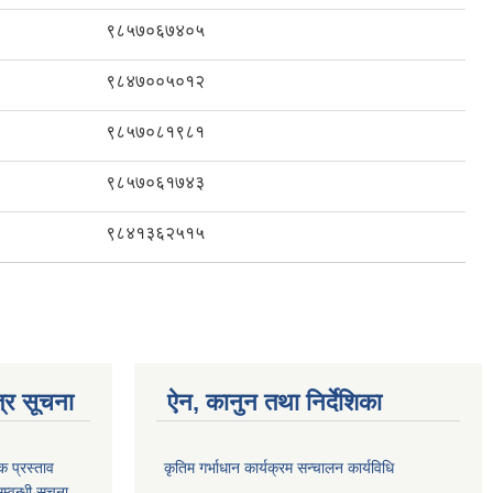
९८५७०६७४०५
९८४७००५०१२
९८५७०८१९८१
९८५७०६१७४३
९८४१३६२५१५
्र सूचना
ऐन, कानुन तथा निर्देशिका
क प्रस्ताव
कृतिम गर्भाधान कार्यक्रम सन्चालन कार्यविधि
म्वन्धी सूचना