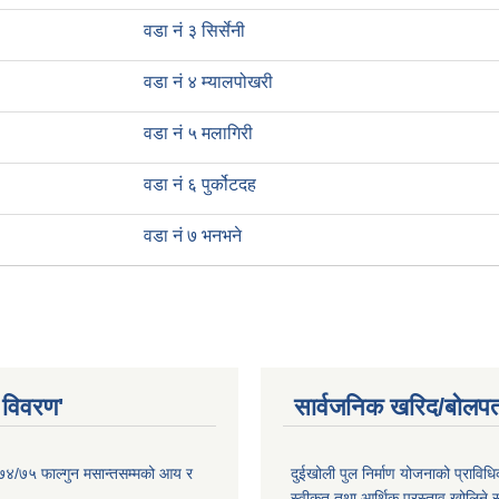
वडा नं ३ सिर्सेनी
वडा नं ४ म्यालपोखरी
वडा नं ५ मलागिरी
वडा नं ६ पुर्कोटदह
वडा नं ७ भनभने
 विवरण'
सार्वजनिक खरिद/बोलपत
०७४/७५ फाल्गुन मसान्तसम्मको आय र
दुईखोली पुल निर्माण योजनाको प्राविधि
स्वीकृत तथा आर्थिक प्रस्ताव खोलिने स