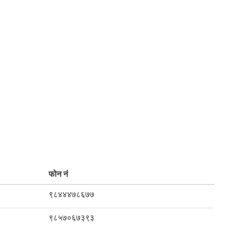
फोन नं
९८४४४७८६७७
९८५७०६७३९३