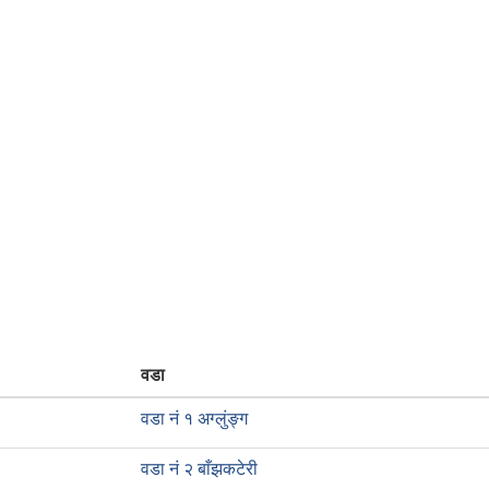
वडा
वडा नं १ अग्लुंङ्ग
वडा नं २ बाँझकटेरी