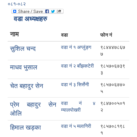
०८१-०८२
वडा अध्यक्षहरु
नाम
वडा
फोन नं
वडा नं १ अग्लुंङ्ग
९८४४४७८६७
सुशिल चन्द
७
वडा नं २ बाँझकटेरी
९८५७०६७३९
माधव भुसाल
३
वडा नं ३ सिर्सेनी
९८५७०६७४०
चेत बहादुर सेन
५
वडा नं ४
९८४७००५०१
प्रेम बहादुर सेन
म्यालपोखरी
२
ओलि
वडा नं ५ मलागिरी
९८५७०८१९८
हिमाल खड्का
१