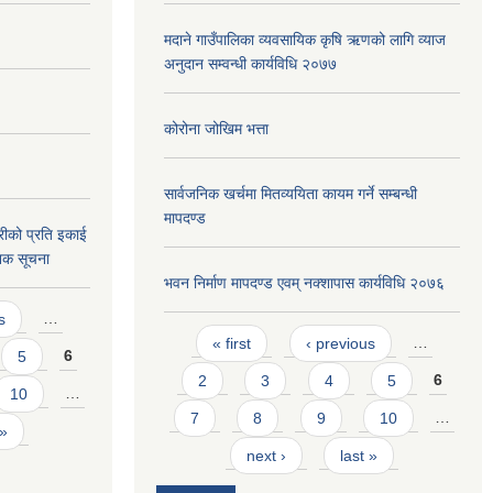
मदाने गाउँपालिका व्यवसायिक कृषि ऋणको लागि व्याज
अनुदान सम्वन्धी कार्यविधि २०७७
कोरोना जोखिम भत्ता
सार्वजनिक खर्चमा मितव्ययिता कायम गर्ने सम्बन्धी
मापदण्ड
ीको प्रति इकाई
निक सूचना
भवन निर्माण मापदण्ड एवम् नक्शापास कार्यविधि २०७६
s
…
Pages
« first
‹ previous
…
5
6
2
3
4
5
6
10
…
7
8
9
10
…
 »
next ›
last »