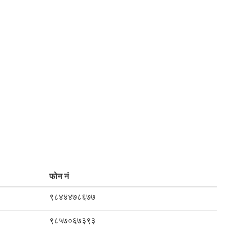
फोन नं
९८४४४७८६७७
९८५७०६७३९३