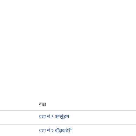
वडा
वडा नं १ अग्लुंङ्ग
वडा नं २ बाँझकटेरी