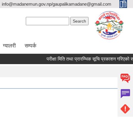
info@madanemun.gov.np/gaupalikamadane@gmail.com
Search form
Search
ग्यालरी
सम्पर्क
परीक्षा मिति तथा प्रारम्भिक सूचि प्रकाशन गरिएको सम्बन्