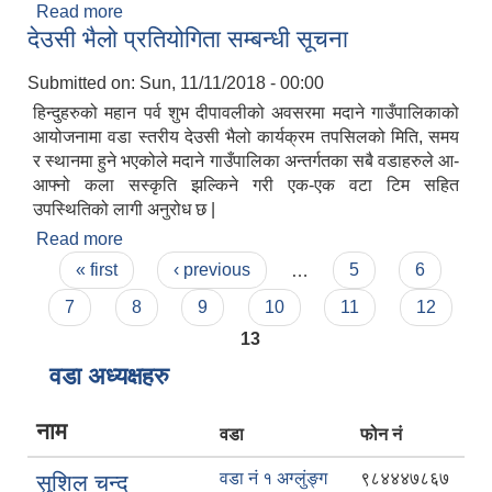
Read more
about सूची दर्ता सम्बन्धी सूचना !!
देउसी भैलो प्रतियोगिता सम्बन्धी सूचना
Submitted on:
Sun, 11/11/2018 - 00:00
हिन्दुहरुको महान पर्व शुभ दीपावलीको अवसरमा मदाने गाउँपालिकाको
आयोजनामा वडा स्तरीय देउसी भैलो कार्यक्रम तपसिलको मिति, समय
र स्थानमा हुने भएकोले मदाने गाउँपालिका अन्तर्गतका सबै वडाहरुले आ-
आफ्नो कला सस्कृति झल्किने गरी एक-एक वटा टिम सहित
उपस्थितिको लागी अनुरोध छ |
Read more
about देउसी भैलो प्रतियोगिता सम्बन्धी सूचना
Pages
« first
‹ previous
…
5
6
7
8
9
10
11
12
13
वडा अध्यक्षहरु
नाम
वडा
फोन नं
वडा नं १ अग्लुंङ्ग
९८४४४७८६७
सुशिल चन्द