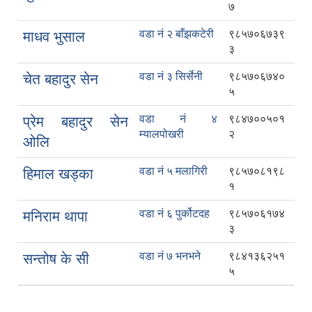
७
वडा नं २ बाँझकटेरी
९८५७०६७३९
माधव भुसाल
३
वडा नं ३ सिर्सेनी
९८५७०६७४०
चेत बहादुर सेन
५
वडा नं ४
९८४७००५०१
प्रेम बहादुर सेन
म्यालपोखरी
२
ओलि
वडा नं ५ मलागिरी
९८५७०८१९८
हिमाल खड्का
१
वडा नं ६ पुर्कोटदह
९८५७०६१७४
मनिराम थापा
३
वडा नं ७ भनभने
९८४१३६२५१
सन्तोष के सी
५