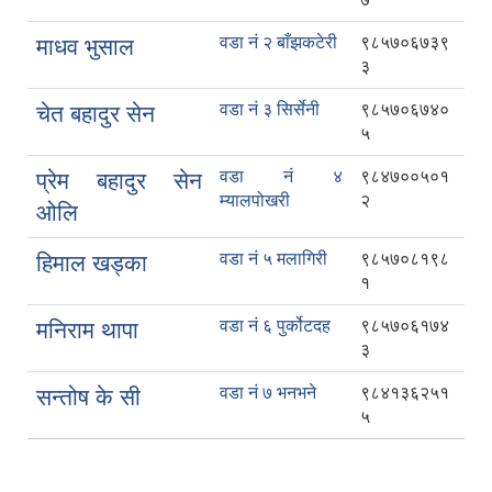
वडा नं २ बाँझकटेरी
९८५७०६७३९
माधव भुसाल
३
वडा नं ३ सिर्सेनी
९८५७०६७४०
चेत बहादुर सेन
५
वडा नं ४
९८४७००५०१
प्रेम बहादुर सेन
म्यालपोखरी
२
ओलि
वडा नं ५ मलागिरी
९८५७०८१९८
हिमाल खड्का
१
वडा नं ६ पुर्कोटदह
९८५७०६१७४
मनिराम थापा
३
वडा नं ७ भनभने
९८४१३६२५१
सन्तोष के सी
५