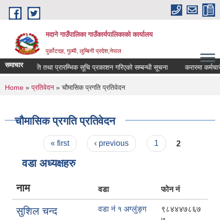
Skip to main content
मदाने गाउँपालिका गाउँकार्यपालिकाको कार्यालय
पुर्कोटदह, गुल्मी, लुम्बिनी प्रदेश,नेपाल
समाचार
परीक्षा मिति तथा प्रारम्भिक सूचि प्रकाशन गरिएको सम्बन्धी सूचना
करारमा कर्मचारी 
You are here
Home
»
प्रतिवेदन
» चौमासिक प्रगति प्रतिवेदन
चौमासिक प्रगति प्रतिवेदन
Pages
« first
‹ previous
1
2
वडा अध्यक्षहरु
नाम
वडा
फोन नं
वडा नं १ अग्लुंङ्ग
९८४४४७८६७
सुशिल चन्द
७