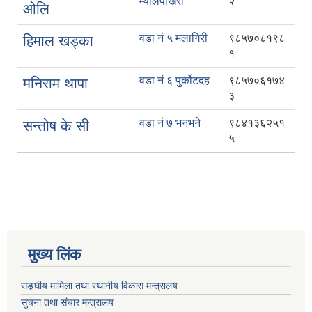
म्यालपोखरी
२
ओलि
वडा नं ५ मलागिरी
९८५७०८१९८
हिमाल खड्का
१
वडा नं ६ पुर्कोटदह
९८५७०६१७४
मनिराम थापा
३
वडा नं ७ भनभने
९८४१३६२५१
सन्तोष के सी
५
मुख्य लिंक
सङ्घीय मामिला तथा स्थानीय विकास मन्त्रालय
सुचना तथा संचार मन्त्रालय