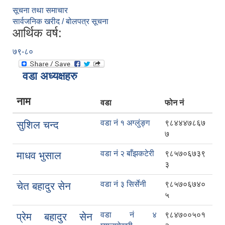
सूचना तथा समाचार
सार्वजनिक खरीद / बोलपत्र सूचना
आर्थिक वर्ष:
७९-८०
वडा अध्यक्षहरु
नाम
वडा
फोन नं
वडा नं १ अग्लुंङ्ग
९८४४४७८६७
सुशिल चन्द
७
वडा नं २ बाँझकटेरी
९८५७०६७३९
माधव भुसाल
३
वडा नं ३ सिर्सेनी
९८५७०६७४०
चेत बहादुर सेन
५
वडा नं ४
९८४७००५०१
प्रेम बहादुर सेन