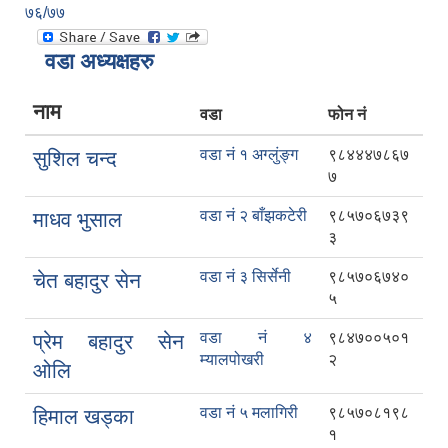
७६/७७
वडा अध्यक्षहरु
नाम
वडा
फोन नं
वडा नं १ अग्लुंङ्ग
९८४४४७८६७
सुशिल चन्द
७
वडा नं २ बाँझकटेरी
९८५७०६७३९
माधव भुसाल
३
वडा नं ३ सिर्सेनी
९८५७०६७४०
चेत बहादुर सेन
५
वडा नं ४
९८४७००५०१
प्रेम बहादुर सेन
म्यालपोखरी
२
ओलि
वडा नं ५ मलागिरी
९८५७०८१९८
हिमाल खड्का
१