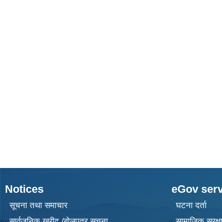
Notices
eGov serv
सूचना तथा समाचार
घटना दर्ता
सार्वजनिक खरीद /बोलपत्र सूचना
सामाजिक सुरक्ष