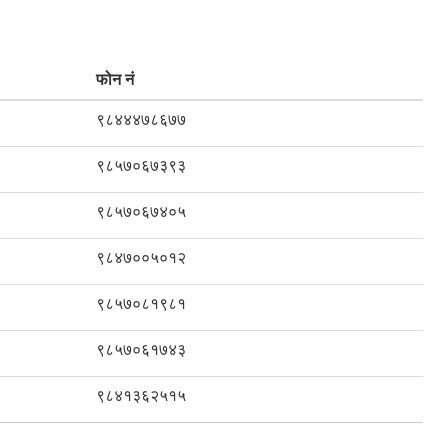
फोन नं
९८४४४७८६७७
९८५७०६७३९३
९८५७०६७४०५
९८४७००५०१२
९८५७०८१९८१
९८५७०६१७४३
९८४१३६२५१५