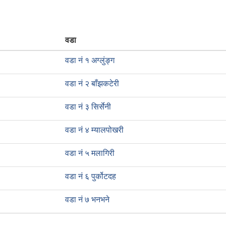
वडा
वडा नं १ अग्लुंङ्ग
वडा नं २ बाँझकटेरी
वडा नं ३ सिर्सेनी
वडा नं ४ म्यालपोखरी
वडा नं ५ मलागिरी
वडा नं ६ पुर्कोटदह
वडा नं ७ भनभने