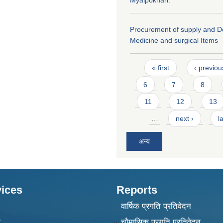
Myalpokhari.
Procurement of supply and De
Medicine and surgical Items
Pages
« first
‹ previou
6
7
8
11
12
13
…
next ›
l
अन्य
ices
Reports
वार्षिक प्रगति प्रतिवेदन
ा
चौमासिक प्रगति प्रतिवेदन