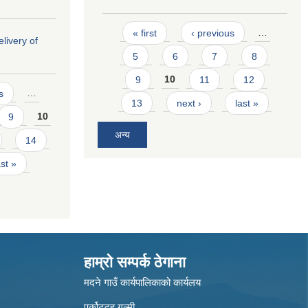
Pages
« first
‹ previous
…
livery of
5
6
7
8
9
10
11
12
s
…
13
next ›
last »
9
10
अन्य
14
ast »
हाम्रो सम्पर्क ठेगाना
मदने गाउँ कार्यपालिकाको कार्यलय
पुर्कोटदह गुल्मी