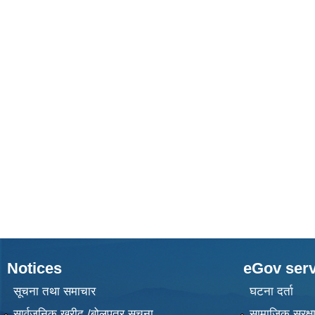
Notices
eGov serv
सूचना तथा समाचार
घटना दर्ता
सार्वजनिक खरीद /बोलपत्र सूचना
सामाजिक सुरक्ष