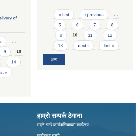
Pages
« first
‹ previous
…
livery of
5
6
7
8
9
10
11
12
s
…
13
next ›
last »
9
10
अन्य
14
ast »
हाम्रो सम्पर्क ठेगाना
मदने गाउँ कार्यपालिकाको कार्यलय
पुर्कोटदह गुल्मी