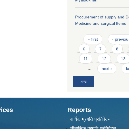
Myalpokhari.
Procurement of supply and De
Medicine and surgical Items
Pages
« first
‹ previou
6
7
8
11
12
13
…
next ›
l
अन्य
ices
Reports
वार्षिक प्रगति प्रतिवेदन
ा
चौमासिक प्रगति प्रतिवेदन