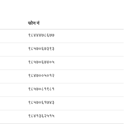
फोन नं
९८४४४७८६७७
९८५७०६७३९३
९८५७०६७४०५
९८४७००५०१२
९८५७०८१९८१
९८५७०६१७४३
९८४१३६२५१५