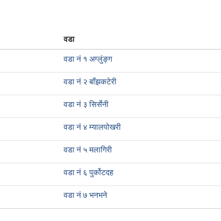
वडा
वडा नं १ अग्लुंङ्ग
वडा नं २ बाँझकटेरी
वडा नं ३ सिर्सेनी
वडा नं ४ म्यालपोखरी
वडा नं ५ मलागिरी
वडा नं ६ पुर्कोटदह
वडा नं ७ भनभने