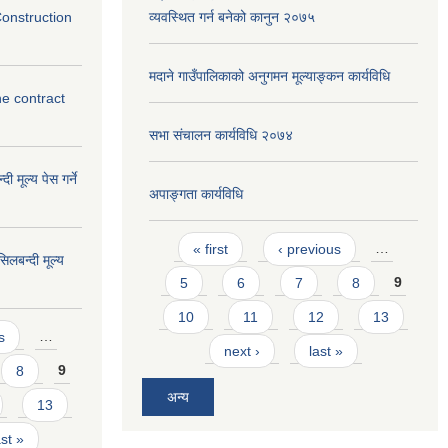
Construction
व्यवस्थित गर्न बनेको कानुन २०७५
मदाने गाउँपालिकाको अनुगमन मूल्याङ्कन कार्यविधि
he contract
सभा संचालन कार्यविधि २०७४
ी मूल्य पेस गर्ने
अपाङ्गता कार्यविधि
Pages
« first
‹ previous
…
िलबन्दी मूल्य
5
6
7
8
9
10
11
12
13
s
…
next ›
last »
8
9
अन्य
13
ast »