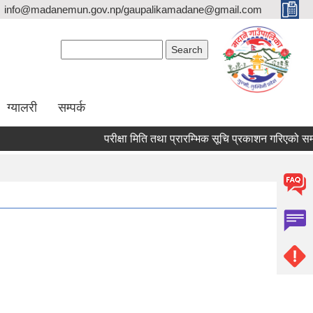
info@madanemun.gov.np/gaupalikamadane@gmail.com
Search form
Search
ग्यालरी
सम्पर्क
परीक्षा मिति तथा प्रारम्भिक सूचि प्रकाशन गरिएको सम्बन्ध