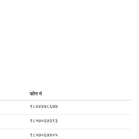
फोन नं
९८४४४७८६७७
९८५७०६७३९३
९८५७०६७४०५