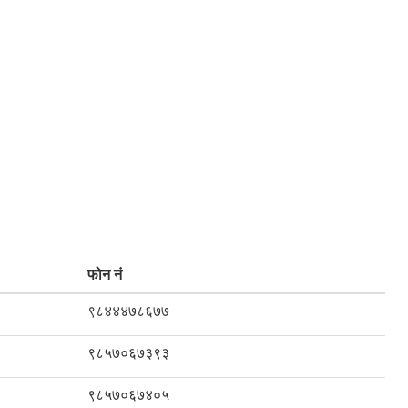
फोन नं
९८४४४७८६७७
९८५७०६७३९३
९८५७०६७४०५