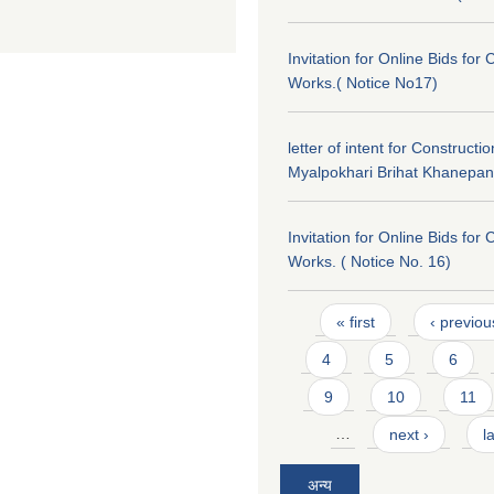
Invitation for Online Bids for 
Works.( Notice No17)
letter of intent for Constructio
Myalpokhari Brihat Khanepan
Invitation for Online Bids for 
Works. ( Notice No. 16)
Pages
« first
‹ previou
4
5
6
9
10
11
…
next ›
l
अन्य