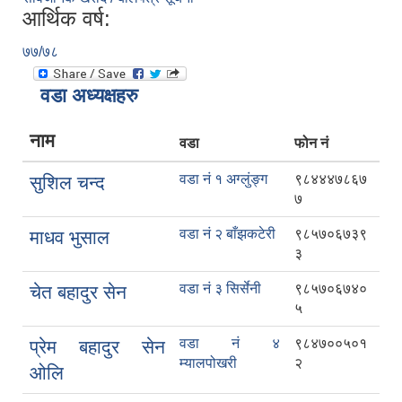
आर्थिक वर्ष:
७७/७८
वडा अध्यक्षहरु
नाम
वडा
फोन नं
वडा नं १ अग्लुंङ्ग
९८४४४७८६७
सुशिल चन्द
७
वडा नं २ बाँझकटेरी
९८५७०६७३९
माधव भुसाल
३
वडा नं ३ सिर्सेनी
९८५७०६७४०
चेत बहादुर सेन
५
वडा नं ४
९८४७००५०१
प्रेम बहादुर सेन
म्यालपोखरी
२
ओलि