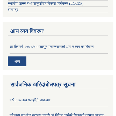
स्थानीय शासन तथा सामुदायिक विकास कार्यक्रम (LGCDP)
बोलपत्र
आय व्यय विवरण'
आर्थिक वर्ष २०७४/७५ फाल्गुन मसान्तसम्मको आय र व्यय को विवरण
अन्य
सार्वजनिक खरिद/बोलपत्र सूचना
दररेट उपलब्ध गराईदिने सम्बन्धमा
नदिजन्य पदार्थको उत्खन्न घाटद्दी एवं बिक्रि कार्यको सिलबन्दी दरभाउ आव्हान