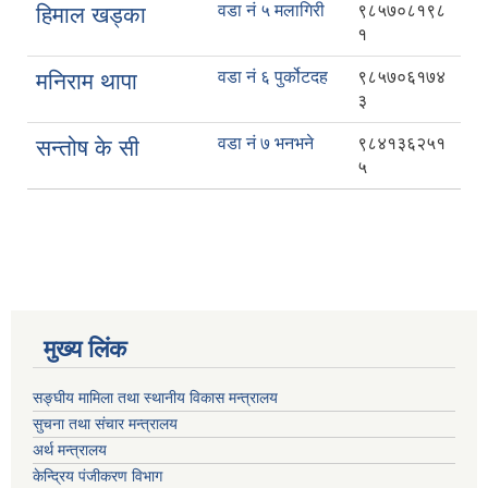
वडा नं ५ मलागिरी
९८५७०८१९८
हिमाल खड्का
१
वडा नं ६ पुर्कोटदह
९८५७०६१७४
मनिराम थापा
३
वडा नं ७ भनभने
९८४१३६२५१
सन्तोष के सी
५
मुख्य लिंक
सङ्घीय मामिला तथा स्थानीय विकास मन्त्रालय
सुचना तथा संचार मन्त्रालय
अर्थ मन्त्रालय
केन्द्रिय पंजीकरण विभाग