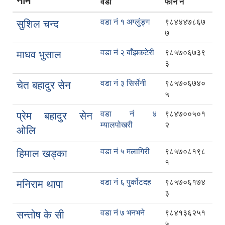
नाम
वडा
फोन नं
वडा नं १ अग्लुंङ्ग
९८४४४७८६७
सुशिल चन्द
७
वडा नं २ बाँझकटेरी
९८५७०६७३९
माधव भुसाल
३
वडा नं ३ सिर्सेनी
९८५७०६७४०
चेत बहादुर सेन
५
वडा नं ४
९८४७००५०१
प्रेम बहादुर सेन
म्यालपोखरी
२
ओलि
वडा नं ५ मलागिरी
९८५७०८१९८
हिमाल खड्का
१
वडा नं ६ पुर्कोटदह
९८५७०६१७४
मनिराम थापा
३
वडा नं ७ भनभने
९८४१३६२५१
सन्तोष के सी
५