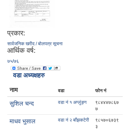
प्रकार:
सार्वजनिक खरीद / बोलपत्र सूचना
आर्थिक वर्ष:
७५/७६
वडा अध्यक्षहरु
नाम
वडा
फोन नं
वडा नं १ अग्लुंङ्ग
९८४४४७८६७
सुशिल चन्द
७
वडा नं २ बाँझकटेरी
९८५७०६७३९
माधव भुसाल
३