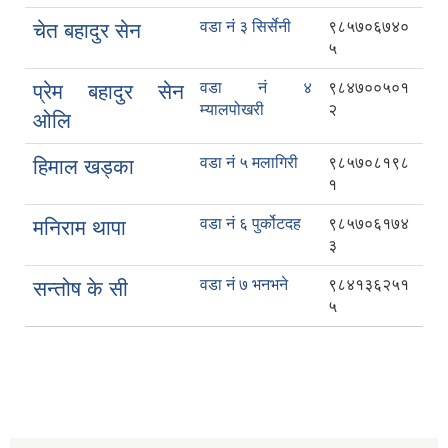
वडा नं ३ सिर्सेनी
९८५७०६७४०
चेत बहादुर सेन
५
वडा नं ४
९८४७००५०१
प्रेम बहादुर सेन
म्यालपोखरी
२
ओलि
वडा नं ५ मलागिरी
९८५७०८१९८
हिमाल खड्का
१
वडा नं ६ पुर्कोटदह
९८५७०६१७४
मनिराम थापा
३
वडा नं ७ भनभने
९८४१३६२५१
सन्तोष के सी
५