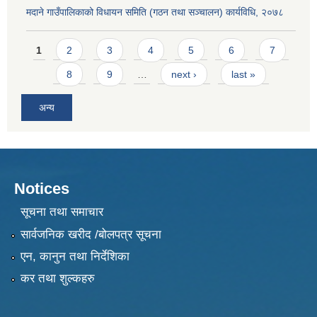
मदाने गाउँपालिकाको विधायन समिति (गठन तथा सञ्चालन) कार्यविधि, २०७८
Pages
1
2
3
4
5
6
7
8
9
…
next ›
last »
अन्य
Notices
सूचना तथा समाचार
सार्वजनिक खरीद /बोलपत्र सूचना
एन, कानुन तथा निर्देशिका
कर तथा शुल्कहरु