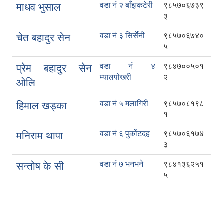
वडा नं २ बाँझकटेरी
९८५७०६७३९
माधव भुसाल
३
वडा नं ३ सिर्सेनी
९८५७०६७४०
चेत बहादुर सेन
५
वडा नं ४
९८४७००५०१
प्रेम बहादुर सेन
म्यालपोखरी
२
ओलि
वडा नं ५ मलागिरी
९८५७०८१९८
हिमाल खड्का
१
वडा नं ६ पुर्कोटदह
९८५७०६१७४
मनिराम थापा
३
वडा नं ७ भनभने
९८४१३६२५१
सन्तोष के सी
५