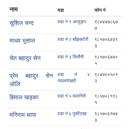
नाम
वडा
फोन नं
वडा नं १ अग्लुंङ्ग
९८४४४७८६७
सुशिल चन्द
७
वडा नं २ बाँझकटेरी
९८५७०६७३९
माधव भुसाल
३
वडा नं ३ सिर्सेनी
९८५७०६७४०
चेत बहादुर सेन
५
वडा नं ४
९८४७००५०१
प्रेम बहादुर सेन
म्यालपोखरी
२
ओलि
वडा नं ५ मलागिरी
९८५७०८१९८
हिमाल खड्का
१
वडा नं ६ पुर्कोटदह
९८५७०६१७४
मनिराम थापा
३